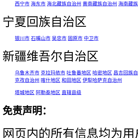
西宁市
海东市
海北藏族自治州
黄南藏族自治州
海南藏族
宁夏回族自治区
银川市
石嘴山市
吴忠市
固原市
中卫市
新疆维吾尔自治区
乌鲁木齐市
克拉玛依市
吐鲁番地区
哈密地区
昌吉回族自
克孜自治州
喀什地区
和田地区
伊犁哈萨克自治州
塔城地区
阿勒泰地区
直辖县级
免责声明：
网页内的所有信息均为用