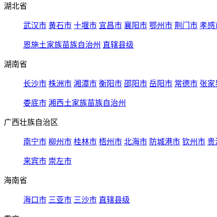
湖北省
武汉市
黄石市
十堰市
宜昌市
襄阳市
鄂州市
荆门市
孝感
恩施土家族苗族自治州
直辖县级
湖南省
长沙市
株洲市
湘潭市
衡阳市
邵阳市
岳阳市
常德市
张家
娄底市
湘西土家族苗族自治州
广西壮族自治区
南宁市
柳州市
桂林市
梧州市
北海市
防城港市
钦州市
贵
来宾市
崇左市
海南省
海口市
三亚市
三沙市
直辖县级