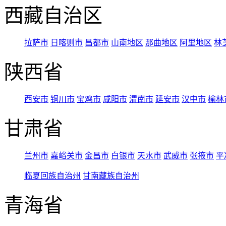
西藏自治区
拉萨市
日喀则市
昌都市
山南地区
那曲地区
阿里地区
林
陕西省
西安市
铜川市
宝鸡市
咸阳市
渭南市
延安市
汉中市
榆林
甘肃省
兰州市
嘉峪关市
金昌市
白银市
天水市
武威市
张掖市
平
临夏回族自治州
甘南藏族自治州
青海省