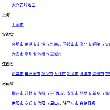
大兴安岭地区
上海
上海市
安徽省
合肥市
芜湖市
蚌埠市
淮南市
马鞍山市
淮北市
铜陵市
安
六安市
亳州市
池州市
宣城市
江西省
南昌市
景德镇市
萍乡市
九江市
新余市
鹰潭市
赣州市
吉
河南省
郑州市
开封市
洛阳市
平顶山市
安阳市
鹤壁市
新乡市
焦
南阳市
商丘市
信阳市
周口市
驻马店市
直辖县级