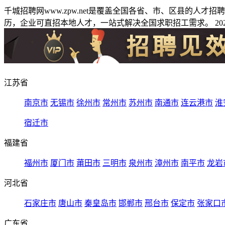
千城招聘网www.zpw.net是覆盖全国各省、市、区县的人
历，企业可直招本地人才，一站式解决全国求职招工需求。 2026
江苏省
南京市
无锡市
徐州市
常州市
苏州市
南通市
连云港市
淮
宿迁市
福建省
福州市
厦门市
莆田市
三明市
泉州市
漳州市
南平市
龙岩
河北省
石家庄市
唐山市
秦皇岛市
邯郸市
邢台市
保定市
张家口
广东省