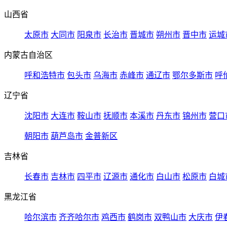
山西省
太原市
大同市
阳泉市
长治市
晋城市
朔州市
晋中市
运城
内蒙古自治区
呼和浩特市
包头市
乌海市
赤峰市
通辽市
鄂尔多斯市
呼
辽宁省
沈阳市
大连市
鞍山市
抚顺市
本溪市
丹东市
锦州市
营口
朝阳市
葫芦岛市
金普新区
吉林省
长春市
吉林市
四平市
辽源市
通化市
白山市
松原市
白城
黑龙江省
哈尔滨市
齐齐哈尔市
鸡西市
鹤岗市
双鸭山市
大庆市
伊