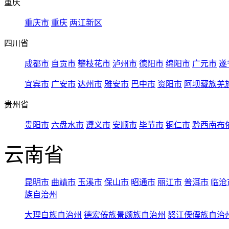
重庆
重庆市
重庆
两江新区
四川省
成都市
自贡市
攀枝花市
泸州市
德阳市
绵阳市
广元市
遂
宜宾市
广安市
达州市
雅安市
巴中市
资阳市
阿坝藏族羌
贵州省
贵阳市
六盘水市
遵义市
安顺市
毕节市
铜仁市
黔西南布
云南省
昆明市
曲靖市
玉溪市
保山市
昭通市
丽江市
普洱市
临沧
族自治州
大理白族自治州
德宏傣族景颇族自治州
怒江傈僳族自治