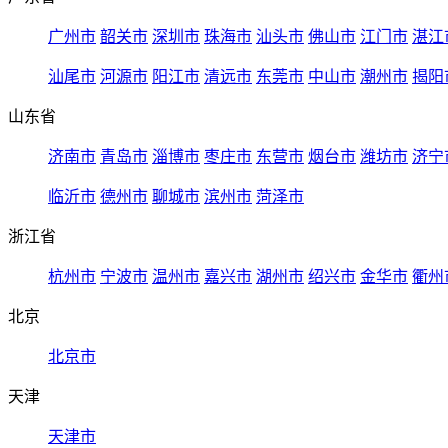
广州市
韶关市
深圳市
珠海市
汕头市
佛山市
江门市
湛江
汕尾市
河源市
阳江市
清远市
东莞市
中山市
潮州市
揭阳
山东省
济南市
青岛市
淄博市
枣庄市
东营市
烟台市
潍坊市
济宁
临沂市
德州市
聊城市
滨州市
菏泽市
浙江省
杭州市
宁波市
温州市
嘉兴市
湖州市
绍兴市
金华市
衢州
北京
北京市
天津
天津市