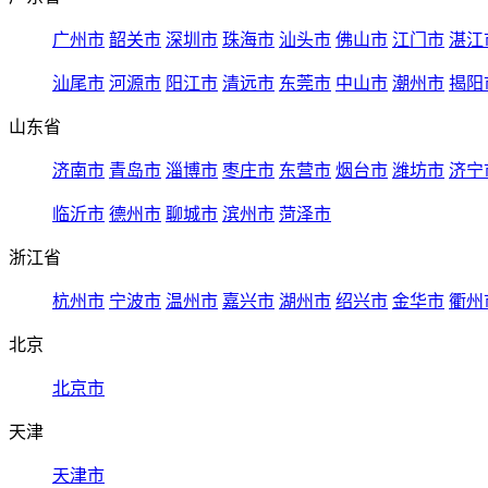
广州市
韶关市
深圳市
珠海市
汕头市
佛山市
江门市
湛江
汕尾市
河源市
阳江市
清远市
东莞市
中山市
潮州市
揭阳
山东省
济南市
青岛市
淄博市
枣庄市
东营市
烟台市
潍坊市
济宁
临沂市
德州市
聊城市
滨州市
菏泽市
浙江省
杭州市
宁波市
温州市
嘉兴市
湖州市
绍兴市
金华市
衢州
北京
北京市
天津
天津市