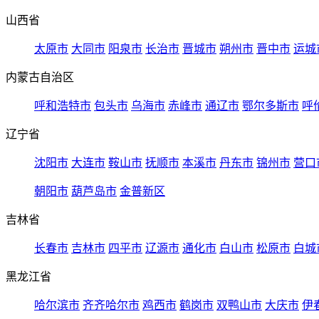
山西省
太原市
大同市
阳泉市
长治市
晋城市
朔州市
晋中市
运城
内蒙古自治区
呼和浩特市
包头市
乌海市
赤峰市
通辽市
鄂尔多斯市
呼
辽宁省
沈阳市
大连市
鞍山市
抚顺市
本溪市
丹东市
锦州市
营口
朝阳市
葫芦岛市
金普新区
吉林省
长春市
吉林市
四平市
辽源市
通化市
白山市
松原市
白城
黑龙江省
哈尔滨市
齐齐哈尔市
鸡西市
鹤岗市
双鸭山市
大庆市
伊