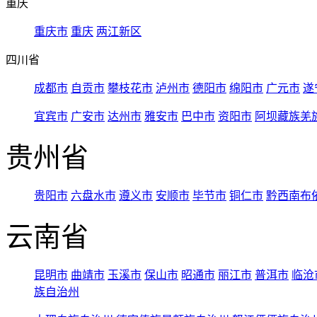
重庆
重庆市
重庆
两江新区
四川省
成都市
自贡市
攀枝花市
泸州市
德阳市
绵阳市
广元市
遂
宜宾市
广安市
达州市
雅安市
巴中市
资阳市
阿坝藏族羌
贵州省
贵阳市
六盘水市
遵义市
安顺市
毕节市
铜仁市
黔西南布
云南省
昆明市
曲靖市
玉溪市
保山市
昭通市
丽江市
普洱市
临沧
族自治州