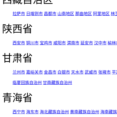
拉萨市
日喀则市
昌都市
山南地区
那曲地区
阿里地区
林
陕西省
西安市
铜川市
宝鸡市
咸阳市
渭南市
延安市
汉中市
榆林
甘肃省
兰州市
嘉峪关市
金昌市
白银市
天水市
武威市
张掖市
平
临夏回族自治州
甘南藏族自治州
青海省
西宁市
海东市
海北藏族自治州
黄南藏族自治州
海南藏族