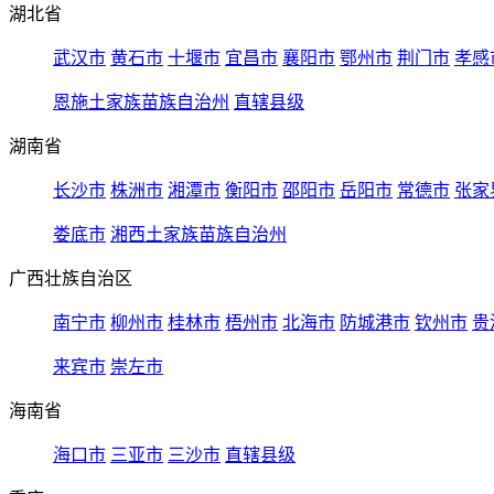
湖北省
武汉市
黄石市
十堰市
宜昌市
襄阳市
鄂州市
荆门市
孝感
恩施土家族苗族自治州
直辖县级
湖南省
长沙市
株洲市
湘潭市
衡阳市
邵阳市
岳阳市
常德市
张家
娄底市
湘西土家族苗族自治州
广西壮族自治区
南宁市
柳州市
桂林市
梧州市
北海市
防城港市
钦州市
贵
来宾市
崇左市
海南省
海口市
三亚市
三沙市
直辖县级