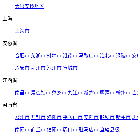
大兴安岭地区
上海
上海市
安徽省
合肥市
芜湖市
蚌埠市
淮南市
马鞍山市
淮北市
铜陵市
安
六安市
亳州市
池州市
宣城市
江西省
南昌市
景德镇市
萍乡市
九江市
新余市
鹰潭市
赣州市
吉
河南省
郑州市
开封市
洛阳市
平顶山市
安阳市
鹤壁市
新乡市
焦
南阳市
商丘市
信阳市
周口市
驻马店市
直辖县级