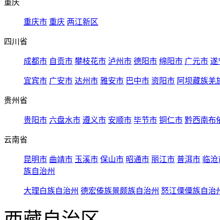
重庆
重庆市
重庆
两江新区
四川省
成都市
自贡市
攀枝花市
泸州市
德阳市
绵阳市
广元市
遂
宜宾市
广安市
达州市
雅安市
巴中市
资阳市
阿坝藏族羌
贵州省
贵阳市
六盘水市
遵义市
安顺市
毕节市
铜仁市
黔西南布
云南省
昆明市
曲靖市
玉溪市
保山市
昭通市
丽江市
普洱市
临沧
族自治州
大理白族自治州
德宏傣族景颇族自治州
怒江傈僳族自治
西藏自治区