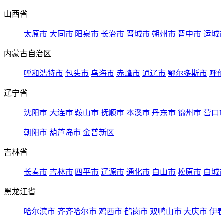
山西省
太原市
大同市
阳泉市
长治市
晋城市
朔州市
晋中市
运城
内蒙古自治区
呼和浩特市
包头市
乌海市
赤峰市
通辽市
鄂尔多斯市
呼
辽宁省
沈阳市
大连市
鞍山市
抚顺市
本溪市
丹东市
锦州市
营口
朝阳市
葫芦岛市
金普新区
吉林省
长春市
吉林市
四平市
辽源市
通化市
白山市
松原市
白城
黑龙江省
哈尔滨市
齐齐哈尔市
鸡西市
鹤岗市
双鸭山市
大庆市
伊