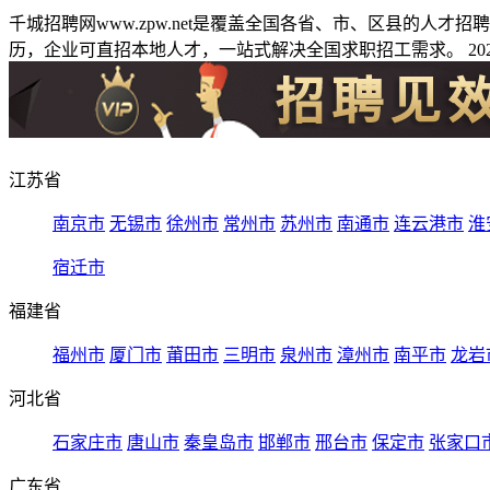
千城招聘网www.zpw.net是覆盖全国各省、市、区县的人
历，企业可直招本地人才，一站式解决全国求职招工需求。 2026
江苏省
南京市
无锡市
徐州市
常州市
苏州市
南通市
连云港市
淮
宿迁市
福建省
福州市
厦门市
莆田市
三明市
泉州市
漳州市
南平市
龙岩
河北省
石家庄市
唐山市
秦皇岛市
邯郸市
邢台市
保定市
张家口
广东省