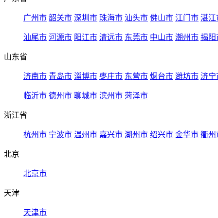
广州市
韶关市
深圳市
珠海市
汕头市
佛山市
江门市
湛江
汕尾市
河源市
阳江市
清远市
东莞市
中山市
潮州市
揭阳
山东省
济南市
青岛市
淄博市
枣庄市
东营市
烟台市
潍坊市
济宁
临沂市
德州市
聊城市
滨州市
菏泽市
浙江省
杭州市
宁波市
温州市
嘉兴市
湖州市
绍兴市
金华市
衢州
北京
北京市
天津
天津市