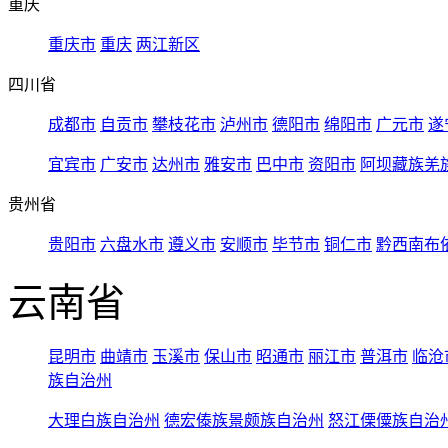
重庆
重庆市
重庆
两江新区
四川省
成都市
自贡市
攀枝花市
泸州市
德阳市
绵阳市
广元市
遂
宜宾市
广安市
达州市
雅安市
巴中市
资阳市
阿坝藏族羌
贵州省
贵阳市
六盘水市
遵义市
安顺市
毕节市
铜仁市
黔西南布
云南省
昆明市
曲靖市
玉溪市
保山市
昭通市
丽江市
普洱市
临沧
族自治州
大理白族自治州
德宏傣族景颇族自治州
怒江傈僳族自治