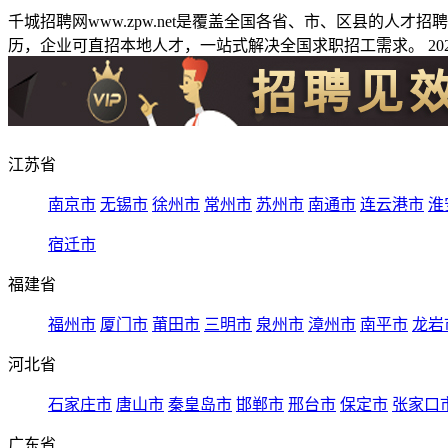
千城招聘网www.zpw.net是覆盖全国各省、市、区县的人
历，企业可直招本地人才，一站式解决全国求职招工需求。 2026
江苏省
南京市
无锡市
徐州市
常州市
苏州市
南通市
连云港市
淮
宿迁市
福建省
福州市
厦门市
莆田市
三明市
泉州市
漳州市
南平市
龙岩
河北省
石家庄市
唐山市
秦皇岛市
邯郸市
邢台市
保定市
张家口
广东省