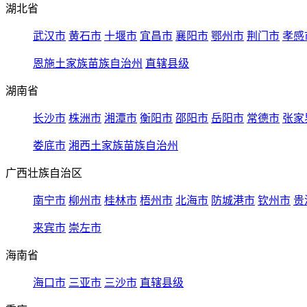
湖北省
武汉市
黄石市
十堰市
宜昌市
襄阳市
鄂州市
荆门市
孝感
恩施土家族苗族自治州
直辖县级
湖南省
长沙市
株洲市
湘潭市
衡阳市
邵阳市
岳阳市
常德市
张家
娄底市
湘西土家族苗族自治州
广西壮族自治区
南宁市
柳州市
桂林市
梧州市
北海市
防城港市
钦州市
贵
来宾市
崇左市
海南省
海口市
三亚市
三沙市
直辖县级