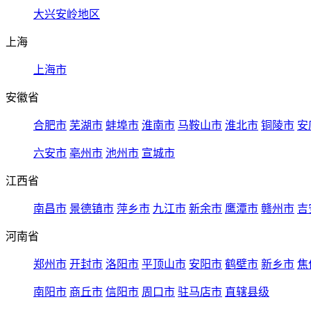
大兴安岭地区
上海
上海市
安徽省
合肥市
芜湖市
蚌埠市
淮南市
马鞍山市
淮北市
铜陵市
安
六安市
亳州市
池州市
宣城市
江西省
南昌市
景德镇市
萍乡市
九江市
新余市
鹰潭市
赣州市
吉
河南省
郑州市
开封市
洛阳市
平顶山市
安阳市
鹤壁市
新乡市
焦
南阳市
商丘市
信阳市
周口市
驻马店市
直辖县级