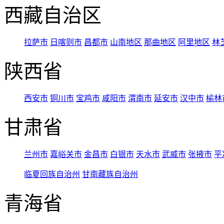
西藏自治区
拉萨市
日喀则市
昌都市
山南地区
那曲地区
阿里地区
林
陕西省
西安市
铜川市
宝鸡市
咸阳市
渭南市
延安市
汉中市
榆林
甘肃省
兰州市
嘉峪关市
金昌市
白银市
天水市
武威市
张掖市
平
临夏回族自治州
甘南藏族自治州
青海省