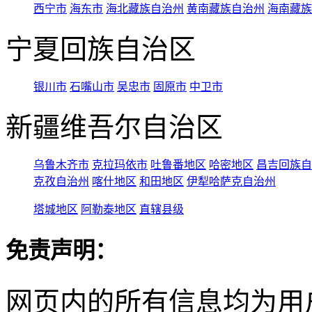
西宁市
海东市
海北藏族自治州
黄南藏族自治州
海南藏族
宁夏回族自治区
银川市
石嘴山市
吴忠市
固原市
中卫市
新疆维吾尔自治区
乌鲁木齐市
克拉玛依市
吐鲁番地区
哈密地区
昌吉回族自
克孜自治州
喀什地区
和田地区
伊犁哈萨克自治州
塔城地区
阿勒泰地区
直辖县级
免责声明：
网页内的所有信息均为用