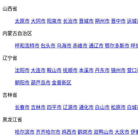
山西省
太原市
大同市
阳泉市
长治市
晋城市
朔州市
晋中市
运城
内蒙古自治区
呼和浩特市
包头市
乌海市
赤峰市
通辽市
鄂尔多斯市
呼
辽宁省
沈阳市
大连市
鞍山市
抚顺市
本溪市
丹东市
锦州市
营口
朝阳市
葫芦岛市
金普新区
吉林省
长春市
吉林市
四平市
辽源市
通化市
白山市
松原市
白城
黑龙江省
哈尔滨市
齐齐哈尔市
鸡西市
鹤岗市
双鸭山市
大庆市
伊