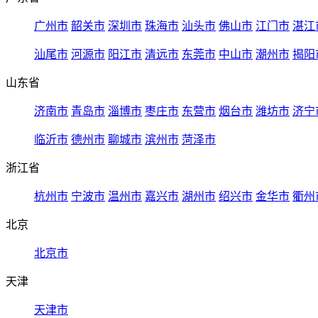
广州市
韶关市
深圳市
珠海市
汕头市
佛山市
江门市
湛江
汕尾市
河源市
阳江市
清远市
东莞市
中山市
潮州市
揭阳
山东省
济南市
青岛市
淄博市
枣庄市
东营市
烟台市
潍坊市
济宁
临沂市
德州市
聊城市
滨州市
菏泽市
浙江省
杭州市
宁波市
温州市
嘉兴市
湖州市
绍兴市
金华市
衢州
北京
北京市
天津
天津市