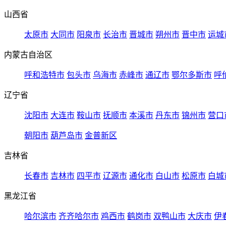
山西省
太原市
大同市
阳泉市
长治市
晋城市
朔州市
晋中市
运城
内蒙古自治区
呼和浩特市
包头市
乌海市
赤峰市
通辽市
鄂尔多斯市
呼
辽宁省
沈阳市
大连市
鞍山市
抚顺市
本溪市
丹东市
锦州市
营口
朝阳市
葫芦岛市
金普新区
吉林省
长春市
吉林市
四平市
辽源市
通化市
白山市
松原市
白城
黑龙江省
哈尔滨市
齐齐哈尔市
鸡西市
鹤岗市
双鸭山市
大庆市
伊