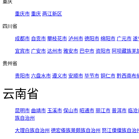
重庆
重庆市
重庆
两江新区
四川省
成都市
自贡市
攀枝花市
泸州市
德阳市
绵阳市
广元市
遂
宜宾市
广安市
达州市
雅安市
巴中市
资阳市
阿坝藏族羌
贵州省
贵阳市
六盘水市
遵义市
安顺市
毕节市
铜仁市
黔西南布
云南省
昆明市
曲靖市
玉溪市
保山市
昭通市
丽江市
普洱市
临沧
族自治州
大理白族自治州
德宏傣族景颇族自治州
怒江傈僳族自治