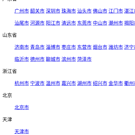
广州市
韶关市
深圳市
珠海市
汕头市
佛山市
江门市
湛江
汕尾市
河源市
阳江市
清远市
东莞市
中山市
潮州市
揭阳
山东省
济南市
青岛市
淄博市
枣庄市
东营市
烟台市
潍坊市
济宁
临沂市
德州市
聊城市
滨州市
菏泽市
浙江省
杭州市
宁波市
温州市
嘉兴市
湖州市
绍兴市
金华市
衢州
北京
北京市
天津
天津市