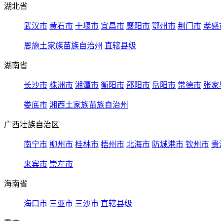
湖北省
武汉市
黄石市
十堰市
宜昌市
襄阳市
鄂州市
荆门市
孝感
恩施土家族苗族自治州
直辖县级
湖南省
长沙市
株洲市
湘潭市
衡阳市
邵阳市
岳阳市
常德市
张家
娄底市
湘西土家族苗族自治州
广西壮族自治区
南宁市
柳州市
桂林市
梧州市
北海市
防城港市
钦州市
贵
来宾市
崇左市
海南省
海口市
三亚市
三沙市
直辖县级