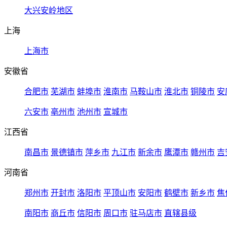
大兴安岭地区
上海
上海市
安徽省
合肥市
芜湖市
蚌埠市
淮南市
马鞍山市
淮北市
铜陵市
安
六安市
亳州市
池州市
宣城市
江西省
南昌市
景德镇市
萍乡市
九江市
新余市
鹰潭市
赣州市
吉
河南省
郑州市
开封市
洛阳市
平顶山市
安阳市
鹤壁市
新乡市
焦
南阳市
商丘市
信阳市
周口市
驻马店市
直辖县级