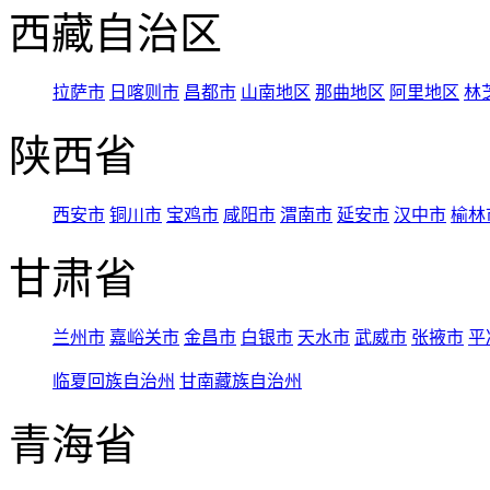
西藏自治区
拉萨市
日喀则市
昌都市
山南地区
那曲地区
阿里地区
林
陕西省
西安市
铜川市
宝鸡市
咸阳市
渭南市
延安市
汉中市
榆林
甘肃省
兰州市
嘉峪关市
金昌市
白银市
天水市
武威市
张掖市
平
临夏回族自治州
甘南藏族自治州
青海省