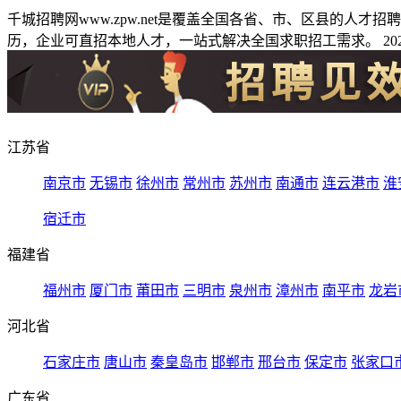
千城招聘网www.zpw.net是覆盖全国各省、市、区县的人
历，企业可直招本地人才，一站式解决全国求职招工需求。 2026
江苏省
南京市
无锡市
徐州市
常州市
苏州市
南通市
连云港市
淮
宿迁市
福建省
福州市
厦门市
莆田市
三明市
泉州市
漳州市
南平市
龙岩
河北省
石家庄市
唐山市
秦皇岛市
邯郸市
邢台市
保定市
张家口
广东省