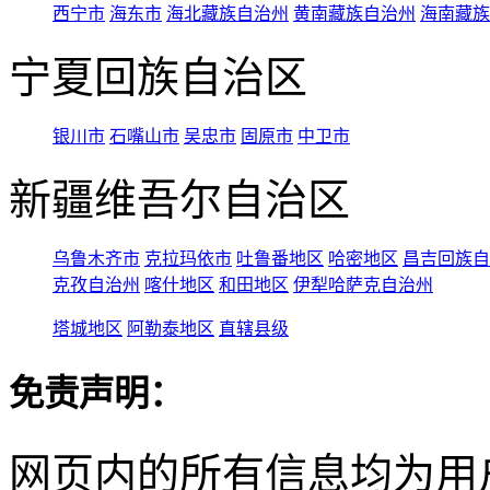
西宁市
海东市
海北藏族自治州
黄南藏族自治州
海南藏族
宁夏回族自治区
银川市
石嘴山市
吴忠市
固原市
中卫市
新疆维吾尔自治区
乌鲁木齐市
克拉玛依市
吐鲁番地区
哈密地区
昌吉回族自
克孜自治州
喀什地区
和田地区
伊犁哈萨克自治州
塔城地区
阿勒泰地区
直辖县级
免责声明：
网页内的所有信息均为用