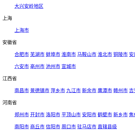
大兴安岭地区
上海
上海市
安徽省
合肥市
芜湖市
蚌埠市
淮南市
马鞍山市
淮北市
铜陵市
安
六安市
亳州市
池州市
宣城市
江西省
南昌市
景德镇市
萍乡市
九江市
新余市
鹰潭市
赣州市
吉
河南省
郑州市
开封市
洛阳市
平顶山市
安阳市
鹤壁市
新乡市
焦
南阳市
商丘市
信阳市
周口市
驻马店市
直辖县级