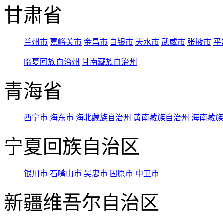
甘肃省
兰州市
嘉峪关市
金昌市
白银市
天水市
武威市
张掖市
平
临夏回族自治州
甘南藏族自治州
青海省
西宁市
海东市
海北藏族自治州
黄南藏族自治州
海南藏族
宁夏回族自治区
银川市
石嘴山市
吴忠市
固原市
中卫市
新疆维吾尔自治区