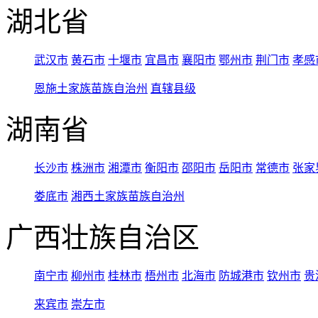
湖北省
武汉市
黄石市
十堰市
宜昌市
襄阳市
鄂州市
荆门市
孝感
恩施土家族苗族自治州
直辖县级
湖南省
长沙市
株洲市
湘潭市
衡阳市
邵阳市
岳阳市
常德市
张家
娄底市
湘西土家族苗族自治州
广西壮族自治区
南宁市
柳州市
桂林市
梧州市
北海市
防城港市
钦州市
贵
来宾市
崇左市