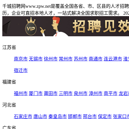
千城招聘网www.zpw.net是覆盖全国各省、市、区县的人
历，企业可直招本地人才，一站式解决全国求职招工需求。 2026
江苏省
南京市
无锡市
徐州市
常州市
苏州市
南通市
连云港市
淮
宿迁市
福建省
福州市
厦门市
莆田市
三明市
泉州市
漳州市
南平市
龙岩
河北省
石家庄市
唐山市
秦皇岛市
邯郸市
邢台市
保定市
张家口
广东省