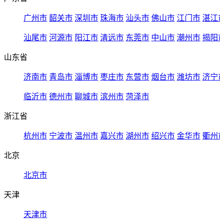
广州市
韶关市
深圳市
珠海市
汕头市
佛山市
江门市
湛江
汕尾市
河源市
阳江市
清远市
东莞市
中山市
潮州市
揭阳
山东省
济南市
青岛市
淄博市
枣庄市
东营市
烟台市
潍坊市
济宁
临沂市
德州市
聊城市
滨州市
菏泽市
浙江省
杭州市
宁波市
温州市
嘉兴市
湖州市
绍兴市
金华市
衢州
北京
北京市
天津
天津市