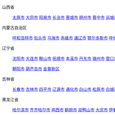
山西省
太原市
大同市
阳泉市
长治市
晋城市
朔州市
晋中市
运城
内蒙古自治区
呼和浩特市
包头市
乌海市
赤峰市
通辽市
鄂尔多斯市
呼
辽宁省
沈阳市
大连市
鞍山市
抚顺市
本溪市
丹东市
锦州市
营口
朝阳市
葫芦岛市
金普新区
吉林省
长春市
吉林市
四平市
辽源市
通化市
白山市
松原市
白城
黑龙江省
哈尔滨市
齐齐哈尔市
鸡西市
鹤岗市
双鸭山市
大庆市
伊