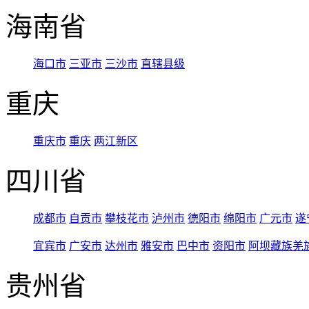
海南省
海口市
三亚市
三沙市
直辖县级
重庆
重庆市
重庆
两江新区
四川省
成都市
自贡市
攀枝花市
泸州市
德阳市
绵阳市
广元市
遂
宜宾市
广安市
达州市
雅安市
巴中市
资阳市
阿坝藏族羌
贵州省