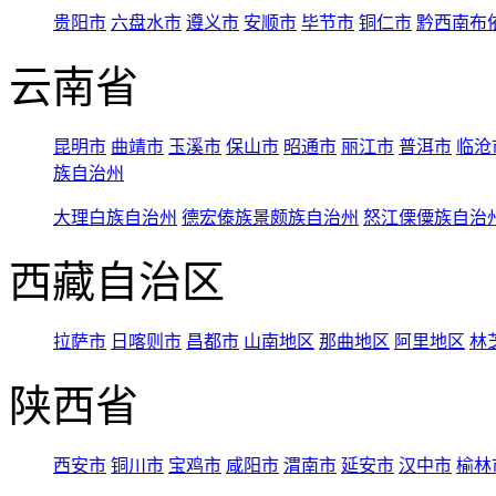
贵阳市
六盘水市
遵义市
安顺市
毕节市
铜仁市
黔西南布
云南省
昆明市
曲靖市
玉溪市
保山市
昭通市
丽江市
普洱市
临沧
族自治州
大理白族自治州
德宏傣族景颇族自治州
怒江傈僳族自治
西藏自治区
拉萨市
日喀则市
昌都市
山南地区
那曲地区
阿里地区
林
陕西省
西安市
铜川市
宝鸡市
咸阳市
渭南市
延安市
汉中市
榆林