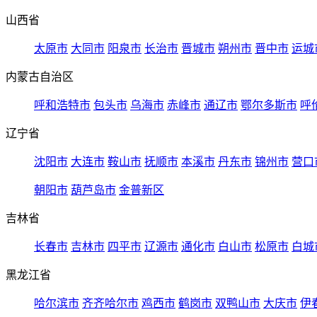
山西省
太原市
大同市
阳泉市
长治市
晋城市
朔州市
晋中市
运城
内蒙古自治区
呼和浩特市
包头市
乌海市
赤峰市
通辽市
鄂尔多斯市
呼
辽宁省
沈阳市
大连市
鞍山市
抚顺市
本溪市
丹东市
锦州市
营口
朝阳市
葫芦岛市
金普新区
吉林省
长春市
吉林市
四平市
辽源市
通化市
白山市
松原市
白城
黑龙江省
哈尔滨市
齐齐哈尔市
鸡西市
鹤岗市
双鸭山市
大庆市
伊