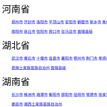
河南省
郑州市
开封市
洛阳市
平顶山市
安阳市
鹤壁市
新乡市
焦
南阳市
商丘市
信阳市
周口市
驻马店市
直辖县级
湖北省
武汉市
黄石市
十堰市
宜昌市
襄阳市
鄂州市
荆门市
孝感
恩施土家族苗族自治州
直辖县级
湖南省
长沙市
株洲市
湘潭市
衡阳市
邵阳市
岳阳市
常德市
张家
娄底市
湘西土家族苗族自治州