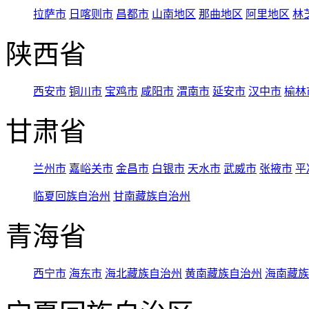
拉萨市
日喀则市
昌都市
山南地区
那曲地区
阿里地区
林
陕西省
西安市
铜川市
宝鸡市
咸阳市
渭南市
延安市
汉中市
榆林
甘肃省
兰州市
嘉峪关市
金昌市
白银市
天水市
武威市
张掖市
平
临夏回族自治州
甘南藏族自治州
青海省
西宁市
海东市
海北藏族自治州
黄南藏族自治州
海南藏族