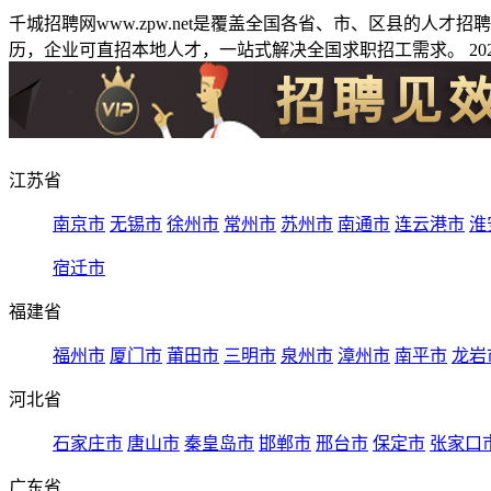
千城招聘网www.zpw.net是覆盖全国各省、市、区县的人
历，企业可直招本地人才，一站式解决全国求职招工需求。 2026
江苏省
南京市
无锡市
徐州市
常州市
苏州市
南通市
连云港市
淮
宿迁市
福建省
福州市
厦门市
莆田市
三明市
泉州市
漳州市
南平市
龙岩
河北省
石家庄市
唐山市
秦皇岛市
邯郸市
邢台市
保定市
张家口
广东省