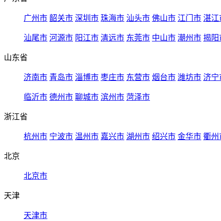
广州市
韶关市
深圳市
珠海市
汕头市
佛山市
江门市
湛江
汕尾市
河源市
阳江市
清远市
东莞市
中山市
潮州市
揭阳
山东省
济南市
青岛市
淄博市
枣庄市
东营市
烟台市
潍坊市
济宁
临沂市
德州市
聊城市
滨州市
菏泽市
浙江省
杭州市
宁波市
温州市
嘉兴市
湖州市
绍兴市
金华市
衢州
北京
北京市
天津
天津市