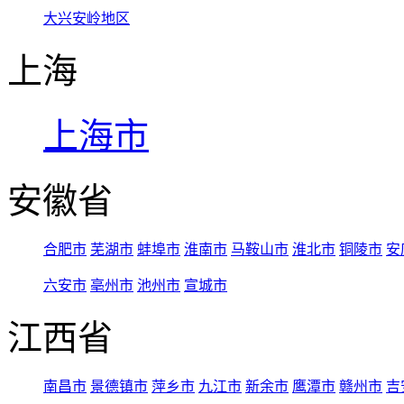
大兴安岭地区
上海
上海市
安徽省
合肥市
芜湖市
蚌埠市
淮南市
马鞍山市
淮北市
铜陵市
安
六安市
亳州市
池州市
宣城市
江西省
南昌市
景德镇市
萍乡市
九江市
新余市
鹰潭市
赣州市
吉