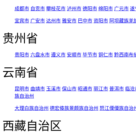
成都市
自贡市
攀枝花市
泸州市
德阳市
绵阳市
广元市
遂
宜宾市
广安市
达州市
雅安市
巴中市
资阳市
阿坝藏族羌
贵州省
贵阳市
六盘水市
遵义市
安顺市
毕节市
铜仁市
黔西南布
云南省
昆明市
曲靖市
玉溪市
保山市
昭通市
丽江市
普洱市
临沧
族自治州
大理白族自治州
德宏傣族景颇族自治州
怒江傈僳族自治
西藏自治区