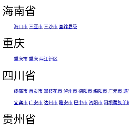
海南省
海口市
三亚市
三沙市
直辖县级
重庆
重庆市
重庆
两江新区
四川省
成都市
自贡市
攀枝花市
泸州市
德阳市
绵阳市
广元市
遂
宜宾市
广安市
达州市
雅安市
巴中市
资阳市
阿坝藏族羌
贵州省