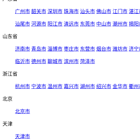
广州市
韶关市
深圳市
珠海市
汕头市
佛山市
江门市
湛江
汕尾市
河源市
阳江市
清远市
东莞市
中山市
潮州市
揭阳
山东省
济南市
青岛市
淄博市
枣庄市
东营市
烟台市
潍坊市
济宁
临沂市
德州市
聊城市
滨州市
菏泽市
浙江省
杭州市
宁波市
温州市
嘉兴市
湖州市
绍兴市
金华市
衢州
北京
北京市
天津
天津市