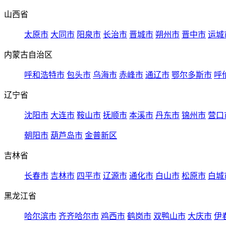
山西省
太原市
大同市
阳泉市
长治市
晋城市
朔州市
晋中市
运城
内蒙古自治区
呼和浩特市
包头市
乌海市
赤峰市
通辽市
鄂尔多斯市
呼
辽宁省
沈阳市
大连市
鞍山市
抚顺市
本溪市
丹东市
锦州市
营口
朝阳市
葫芦岛市
金普新区
吉林省
长春市
吉林市
四平市
辽源市
通化市
白山市
松原市
白城
黑龙江省
哈尔滨市
齐齐哈尔市
鸡西市
鹤岗市
双鸭山市
大庆市
伊