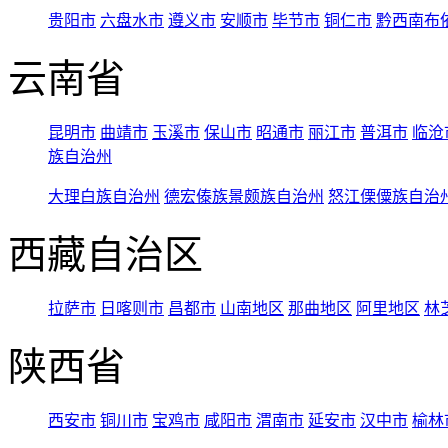
贵阳市
六盘水市
遵义市
安顺市
毕节市
铜仁市
黔西南布
云南省
昆明市
曲靖市
玉溪市
保山市
昭通市
丽江市
普洱市
临沧
族自治州
大理白族自治州
德宏傣族景颇族自治州
怒江傈僳族自治
西藏自治区
拉萨市
日喀则市
昌都市
山南地区
那曲地区
阿里地区
林
陕西省
西安市
铜川市
宝鸡市
咸阳市
渭南市
延安市
汉中市
榆林