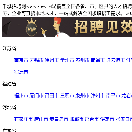
千城招聘网www.zpw.net是覆盖全国各省、市、区县的人
历，企业可直招本地人才，一站式解决全国求职招工需求。 2026
江苏省
南京市
无锡市
徐州市
常州市
苏州市
南通市
连云港市
淮
宿迁市
福建省
福州市
厦门市
莆田市
三明市
泉州市
漳州市
南平市
龙岩
河北省
石家庄市
唐山市
秦皇岛市
邯郸市
邢台市
保定市
张家口
广东省