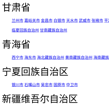
甘肃省
兰州市
嘉峪关市
金昌市
白银市
天水市
武威市
张掖市
平
临夏回族自治州
甘南藏族自治州
青海省
西宁市
海东市
海北藏族自治州
黄南藏族自治州
海南藏族
宁夏回族自治区
银川市
石嘴山市
吴忠市
固原市
中卫市
新疆维吾尔自治区