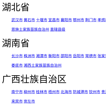
湖北省
武汉市
黄石市
十堰市
宜昌市
襄阳市
鄂州市
荆门市
孝感
恩施土家族苗族自治州
直辖县级
湖南省
长沙市
株洲市
湘潭市
衡阳市
邵阳市
岳阳市
常德市
张家
娄底市
湘西土家族苗族自治州
广西壮族自治区
南宁市
柳州市
桂林市
梧州市
北海市
防城港市
钦州市
贵
来宾市
崇左市