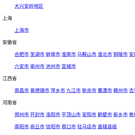
大兴安岭地区
上海
上海市
安徽省
合肥市
芜湖市
蚌埠市
淮南市
马鞍山市
淮北市
铜陵市
安
六安市
亳州市
池州市
宣城市
江西省
南昌市
景德镇市
萍乡市
九江市
新余市
鹰潭市
赣州市
吉
河南省
郑州市
开封市
洛阳市
平顶山市
安阳市
鹤壁市
新乡市
焦
南阳市
商丘市
信阳市
周口市
驻马店市
直辖县级