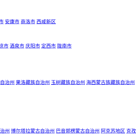
市
安康市
商洛市
西咸新区
凉市
酒泉市
庆阳市
定西市
陇南市
自治州
果洛藏族自治州
玉树藏族自治州
海西蒙古族藏族自治州
治州
博尔塔拉蒙古自治州
巴音郭楞蒙古自治州
阿克苏地区
克孜