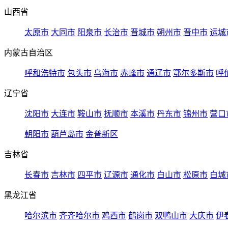
山西省
太原市
大同市
阳泉市
长治市
晋城市
朔州市
晋中市
运城
内蒙古自治区
呼和浩特市
包头市
乌海市
赤峰市
通辽市
鄂尔多斯市
呼
辽宁省
沈阳市
大连市
鞍山市
抚顺市
本溪市
丹东市
锦州市
营口
朝阳市
葫芦岛市
金普新区
吉林省
长春市
吉林市
四平市
辽源市
通化市
白山市
松原市
白城
黑龙江省
哈尔滨市
齐齐哈尔市
鸡西市
鹤岗市
双鸭山市
大庆市
伊