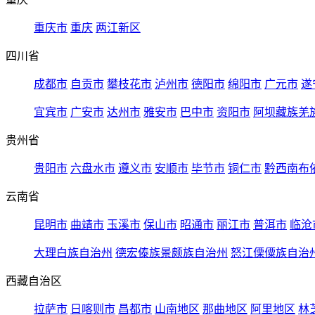
重庆市
重庆
两江新区
四川省
成都市
自贡市
攀枝花市
泸州市
德阳市
绵阳市
广元市
遂
宜宾市
广安市
达州市
雅安市
巴中市
资阳市
阿坝藏族羌
贵州省
贵阳市
六盘水市
遵义市
安顺市
毕节市
铜仁市
黔西南布
云南省
昆明市
曲靖市
玉溪市
保山市
昭通市
丽江市
普洱市
临沧
大理白族自治州
德宏傣族景颇族自治州
怒江傈僳族自治
西藏自治区
拉萨市
日喀则市
昌都市
山南地区
那曲地区
阿里地区
林