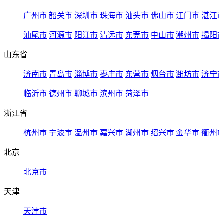
广州市
韶关市
深圳市
珠海市
汕头市
佛山市
江门市
湛江
汕尾市
河源市
阳江市
清远市
东莞市
中山市
潮州市
揭阳
山东省
济南市
青岛市
淄博市
枣庄市
东营市
烟台市
潍坊市
济宁
临沂市
德州市
聊城市
滨州市
菏泽市
浙江省
杭州市
宁波市
温州市
嘉兴市
湖州市
绍兴市
金华市
衢州
北京
北京市
天津
天津市