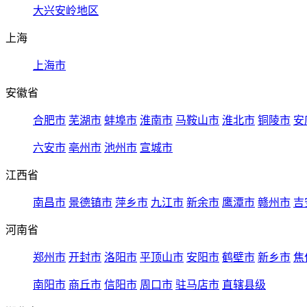
大兴安岭地区
上海
上海市
安徽省
合肥市
芜湖市
蚌埠市
淮南市
马鞍山市
淮北市
铜陵市
安
六安市
亳州市
池州市
宣城市
江西省
南昌市
景德镇市
萍乡市
九江市
新余市
鹰潭市
赣州市
吉
河南省
郑州市
开封市
洛阳市
平顶山市
安阳市
鹤壁市
新乡市
焦
南阳市
商丘市
信阳市
周口市
驻马店市
直辖县级