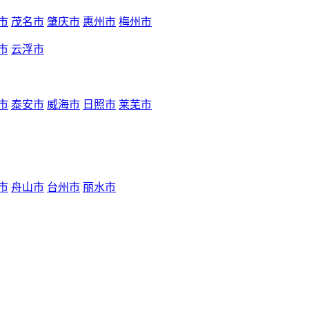
市
茂名市
肇庆市
惠州市
梅州市
市
云浮市
市
泰安市
威海市
日照市
莱芜市
市
舟山市
台州市
丽水市