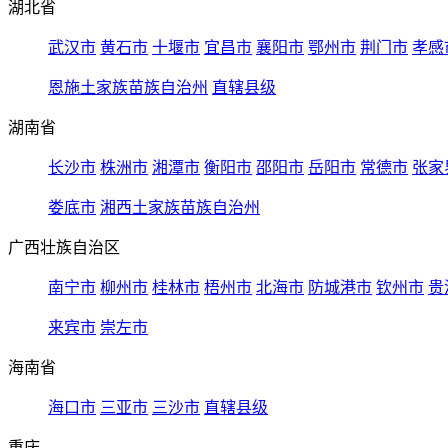
湖北省
武汉市
黄石市
十堰市
宜昌市
襄阳市
鄂州市
荆门市
孝感
恩施土家族苗族自治州
直辖县级
湖南省
长沙市
株洲市
湘潭市
衡阳市
邵阳市
岳阳市
常德市
张家
娄底市
湘西土家族苗族自治州
广西壮族自治区
南宁市
柳州市
桂林市
梧州市
北海市
防城港市
钦州市
贵
来宾市
崇左市
海南省
海口市
三亚市
三沙市
直辖县级
重庆