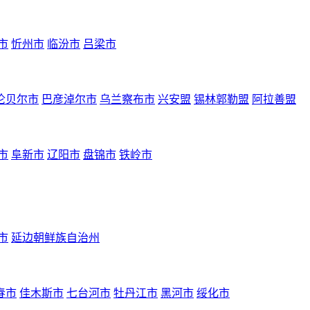
市
忻州市
临汾市
吕梁市
伦贝尔市
巴彦淖尔市
乌兰察布市
兴安盟
锡林郭勒盟
阿拉善盟
市
阜新市
辽阳市
盘锦市
铁岭市
市
延边朝鲜族自治州
春市
佳木斯市
七台河市
牡丹江市
黑河市
绥化市