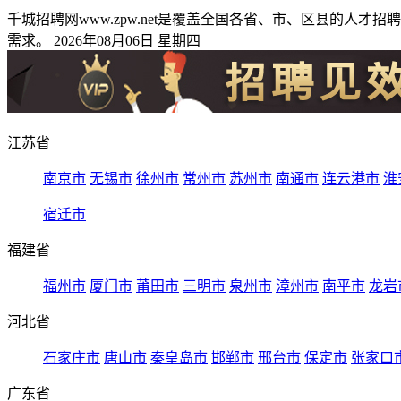
千城招聘网www.zpw.net是覆盖全国各省、市、区县的
需求。 2026年08月06日 星期四
江苏省
南京市
无锡市
徐州市
常州市
苏州市
南通市
连云港市
淮
宿迁市
福建省
福州市
厦门市
莆田市
三明市
泉州市
漳州市
南平市
龙岩
河北省
石家庄市
唐山市
秦皇岛市
邯郸市
邢台市
保定市
张家口
广东省