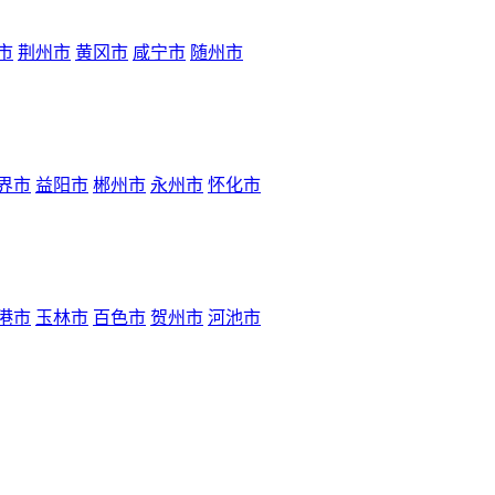
市
荆州市
黄冈市
咸宁市
随州市
界市
益阳市
郴州市
永州市
怀化市
港市
玉林市
百色市
贺州市
河池市