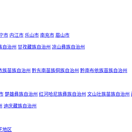
宁市
内江市
乐山市
南充市
眉山市
族自治州
甘孜藏族自治州
凉山彝族自治州
依族苗族自治州
黔东南苗族侗族自治州
黔南布依族苗族自治州
市
楚雄彝族自治州
红河哈尼族彝族自治州
文山壮族苗族自治州
州
迪庆藏族自治州
芝地区