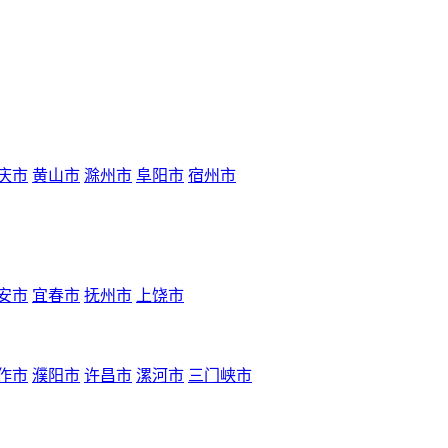
庆市
黄山市
滁州市
阜阳市
宿州市
安市
宜春市
抚州市
上饶市
作市
濮阳市
许昌市
漯河市
三门峡市