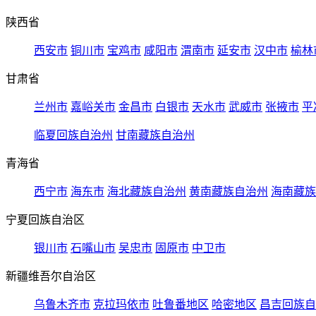
陕西省
西安市
铜川市
宝鸡市
咸阳市
渭南市
延安市
汉中市
榆林
甘肃省
兰州市
嘉峪关市
金昌市
白银市
天水市
武威市
张掖市
平
临夏回族自治州
甘南藏族自治州
青海省
西宁市
海东市
海北藏族自治州
黄南藏族自治州
海南藏族
宁夏回族自治区
银川市
石嘴山市
吴忠市
固原市
中卫市
新疆维吾尔自治区
乌鲁木齐市
克拉玛依市
吐鲁番地区
哈密地区
昌吉回族自