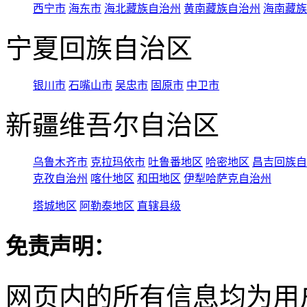
西宁市
海东市
海北藏族自治州
黄南藏族自治州
海南藏族
宁夏回族自治区
银川市
石嘴山市
吴忠市
固原市
中卫市
新疆维吾尔自治区
乌鲁木齐市
克拉玛依市
吐鲁番地区
哈密地区
昌吉回族自
克孜自治州
喀什地区
和田地区
伊犁哈萨克自治州
塔城地区
阿勒泰地区
直辖县级
免责声明：
网页内的所有信息均为用