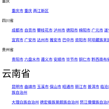
重庆
重庆市
重庆
两江新区
四川省
成都市
自贡市
攀枝花市
泸州市
德阳市
绵阳市
广元市
遂
宜宾市
广安市
达州市
雅安市
巴中市
资阳市
阿坝藏族羌
贵州省
贵阳市
六盘水市
遵义市
安顺市
毕节市
铜仁市
黔西南布
云南省
昆明市
曲靖市
玉溪市
保山市
昭通市
丽江市
普洱市
临沧
族自治州
大理白族自治州
德宏傣族景颇族自治州
怒江傈僳族自治