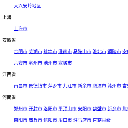
大兴安岭地区
上海
上海市
安徽省
合肥市
芜湖市
蚌埠市
淮南市
马鞍山市
淮北市
铜陵市
安
六安市
亳州市
池州市
宣城市
江西省
南昌市
景德镇市
萍乡市
九江市
新余市
鹰潭市
赣州市
吉
河南省
郑州市
开封市
洛阳市
平顶山市
安阳市
鹤壁市
新乡市
焦
南阳市
商丘市
信阳市
周口市
驻马店市
直辖县级