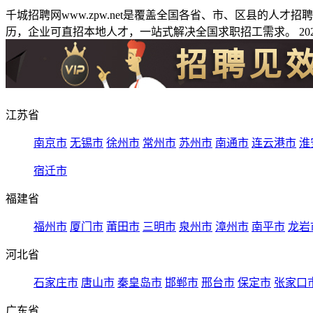
千城招聘网www.zpw.net是覆盖全国各省、市、区县的人
历，企业可直招本地人才，一站式解决全国求职招工需求。 2026
江苏省
南京市
无锡市
徐州市
常州市
苏州市
南通市
连云港市
淮
宿迁市
福建省
福州市
厦门市
莆田市
三明市
泉州市
漳州市
南平市
龙岩
河北省
石家庄市
唐山市
秦皇岛市
邯郸市
邢台市
保定市
张家口
广东省