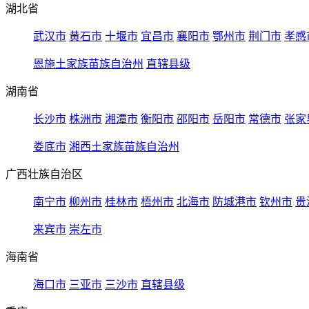
湖北省
武汉市
黄石市
十堰市
宜昌市
襄阳市
鄂州市
荆门市
孝感
恩施土家族苗族自治州
直辖县级
湖南省
长沙市
株洲市
湘潭市
衡阳市
邵阳市
岳阳市
常德市
张家
娄底市
湘西土家族苗族自治州
广西壮族自治区
南宁市
柳州市
桂林市
梧州市
北海市
防城港市
钦州市
贵
来宾市
崇左市
海南省
海口市
三亚市
三沙市
直辖县级