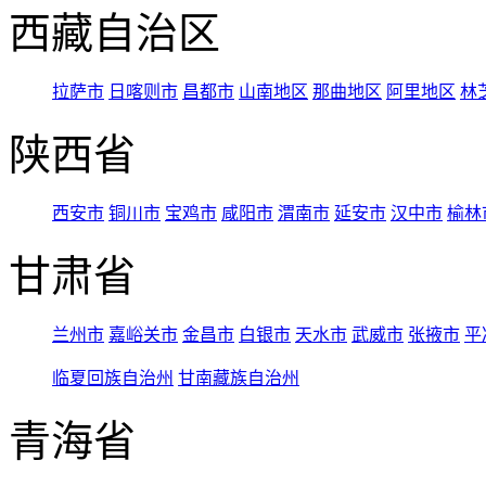
西藏自治区
拉萨市
日喀则市
昌都市
山南地区
那曲地区
阿里地区
林
陕西省
西安市
铜川市
宝鸡市
咸阳市
渭南市
延安市
汉中市
榆林
甘肃省
兰州市
嘉峪关市
金昌市
白银市
天水市
武威市
张掖市
平
临夏回族自治州
甘南藏族自治州
青海省