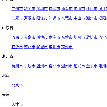
广州市
韶关市
深圳市
珠海市
汕头市
佛山市
江门市
湛江
汕尾市
河源市
阳江市
清远市
东莞市
中山市
潮州市
揭阳
山东省
济南市
青岛市
淄博市
枣庄市
东营市
烟台市
潍坊市
济宁
临沂市
德州市
聊城市
滨州市
菏泽市
浙江省
杭州市
宁波市
温州市
嘉兴市
湖州市
绍兴市
金华市
衢州
北京
北京市
天津
天津市