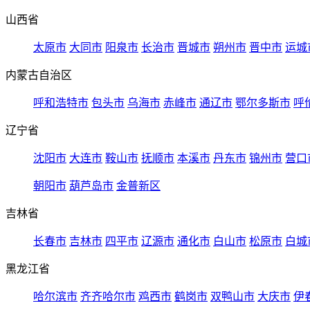
山西省
太原市
大同市
阳泉市
长治市
晋城市
朔州市
晋中市
运城
内蒙古自治区
呼和浩特市
包头市
乌海市
赤峰市
通辽市
鄂尔多斯市
呼
辽宁省
沈阳市
大连市
鞍山市
抚顺市
本溪市
丹东市
锦州市
营口
朝阳市
葫芦岛市
金普新区
吉林省
长春市
吉林市
四平市
辽源市
通化市
白山市
松原市
白城
黑龙江省
哈尔滨市
齐齐哈尔市
鸡西市
鹤岗市
双鸭山市
大庆市
伊