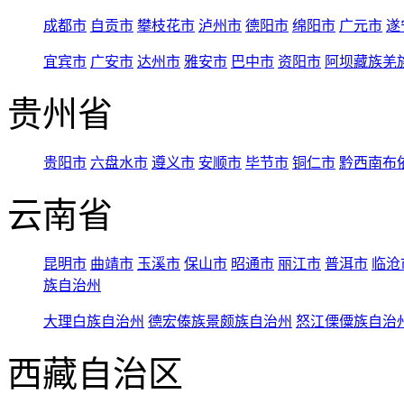
成都市
自贡市
攀枝花市
泸州市
德阳市
绵阳市
广元市
遂
宜宾市
广安市
达州市
雅安市
巴中市
资阳市
阿坝藏族羌
贵州省
贵阳市
六盘水市
遵义市
安顺市
毕节市
铜仁市
黔西南布
云南省
昆明市
曲靖市
玉溪市
保山市
昭通市
丽江市
普洱市
临沧
族自治州
大理白族自治州
德宏傣族景颇族自治州
怒江傈僳族自治
西藏自治区