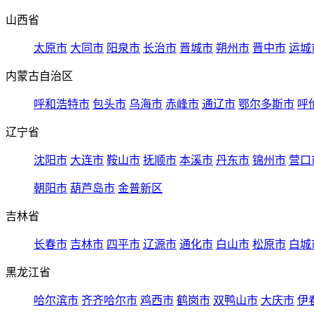
山西省
太原市
大同市
阳泉市
长治市
晋城市
朔州市
晋中市
运城
内蒙古自治区
呼和浩特市
包头市
乌海市
赤峰市
通辽市
鄂尔多斯市
呼
辽宁省
沈阳市
大连市
鞍山市
抚顺市
本溪市
丹东市
锦州市
营口
朝阳市
葫芦岛市
金普新区
吉林省
长春市
吉林市
四平市
辽源市
通化市
白山市
松原市
白城
黑龙江省
哈尔滨市
齐齐哈尔市
鸡西市
鹤岗市
双鸭山市
大庆市
伊