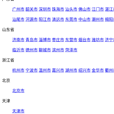
广州市
韶关市
深圳市
珠海市
汕头市
佛山市
江门市
湛江
汕尾市
河源市
阳江市
清远市
东莞市
中山市
潮州市
揭阳
山东省
济南市
青岛市
淄博市
枣庄市
东营市
烟台市
潍坊市
济宁
临沂市
德州市
聊城市
滨州市
菏泽市
浙江省
杭州市
宁波市
温州市
嘉兴市
湖州市
绍兴市
金华市
衢州
北京
北京市
天津
天津市