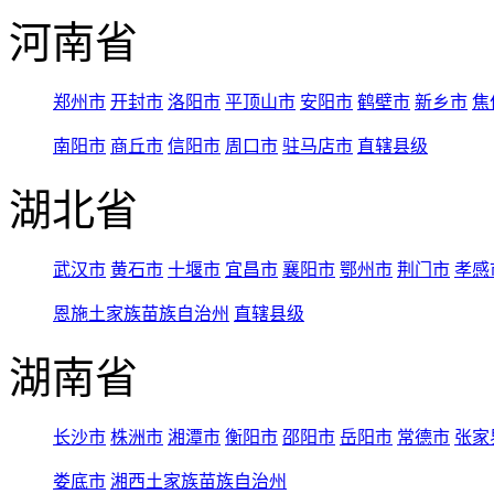
河南省
郑州市
开封市
洛阳市
平顶山市
安阳市
鹤壁市
新乡市
焦
南阳市
商丘市
信阳市
周口市
驻马店市
直辖县级
湖北省
武汉市
黄石市
十堰市
宜昌市
襄阳市
鄂州市
荆门市
孝感
恩施土家族苗族自治州
直辖县级
湖南省
长沙市
株洲市
湘潭市
衡阳市
邵阳市
岳阳市
常德市
张家
娄底市
湘西土家族苗族自治州