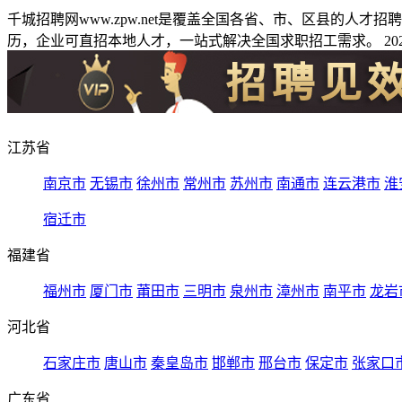
千城招聘网www.zpw.net是覆盖全国各省、市、区县的人
历，企业可直招本地人才，一站式解决全国求职招工需求。 2026
江苏省
南京市
无锡市
徐州市
常州市
苏州市
南通市
连云港市
淮
宿迁市
福建省
福州市
厦门市
莆田市
三明市
泉州市
漳州市
南平市
龙岩
河北省
石家庄市
唐山市
秦皇岛市
邯郸市
邢台市
保定市
张家口
广东省