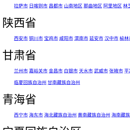
拉萨市
日喀则市
昌都市
山南地区
那曲地区
阿里地区
林
陕西省
西安市
铜川市
宝鸡市
咸阳市
渭南市
延安市
汉中市
榆林
甘肃省
兰州市
嘉峪关市
金昌市
白银市
天水市
武威市
张掖市
平
临夏回族自治州
甘南藏族自治州
青海省
西宁市
海东市
海北藏族自治州
黄南藏族自治州
海南藏族