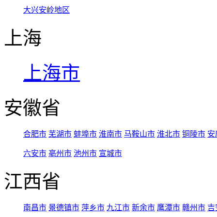
大兴安岭地区
上海
上海市
安徽省
合肥市
芜湖市
蚌埠市
淮南市
马鞍山市
淮北市
铜陵市
安
六安市
亳州市
池州市
宣城市
江西省
南昌市
景德镇市
萍乡市
九江市
新余市
鹰潭市
赣州市
吉